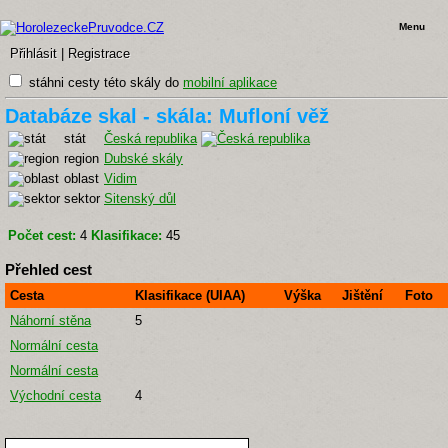
Menu
Přihlásit
|
Registrace
stáhni cesty této skály do
mobilní aplikace
Databáze skal - skála: Mufloní věž
stát
Česká republika
region
Dubské skály
oblast
Vidim
sektor
Sitenský důl
Počet cest:
4
Klasifikace:
45
Přehled cest
Cesta
Klasifikace (UIAA)
Výška
Jištění
Foto
Náhorní stěna
5
Normální cesta
Normální cesta
Východní cesta
4