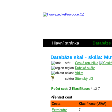
Hlavní stránka
Databáze 
Databáze skal - skála: Mu
stát
Česká republika
region
Dubské skály
oblast
Vidim
sektor
Sitenský důl
Počet cest:
2
Klasifikace:
4 až 7
Přehled cest
Cesta
Klasifikace (UIAA)
Extrabuřty
7