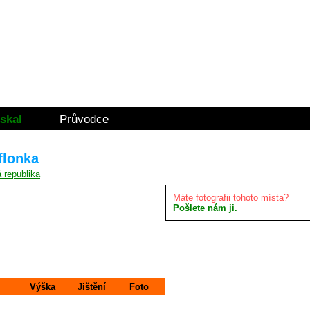
skal
Průvodce
flonka
Máte fotografii tohoto místa?
Pošlete nám ji.
Výška
Jištění
Foto