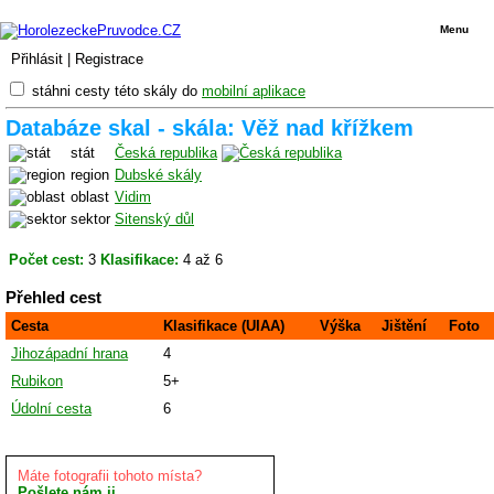
Menu
Přihlásit
|
Registrace
stáhni cesty této skály do
mobilní aplikace
Databáze skal - skála: Věž nad křížkem
stát
Česká republika
region
Dubské skály
oblast
Vidim
sektor
Sitenský důl
Počet cest:
3
Klasifikace:
4 až 6
Přehled cest
Cesta
Klasifikace (UIAA)
Výška
Jištění
Foto
Jihozápadní hrana
4
Rubikon
5+
Údolní cesta
6
Máte fotografii tohoto místa?
Pošlete nám ji.