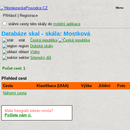
Menu
Přihlásit
|
Registrace
stáhni cesty této skály do
mobilní aplikace
Databáze skal - skála: Mostková
stát
Česká republika
region
Dubské skály
oblast
Vidim
sektor
Sitenský důl
Počet cest:
1
Přehled cest
Cesta
Klasifikace (UIAA)
Výška
Jištění
Foto
Náhorní cesta
Máte fotografii tohoto místa?
Pošlete nám ji.