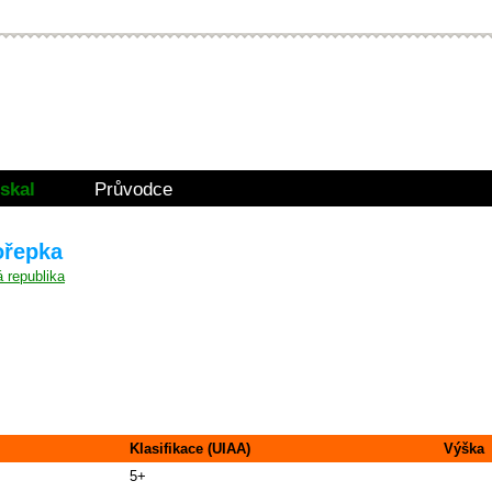
skal
Průvodce
ořepka
Klasifikace (UIAA)
Výška
5+