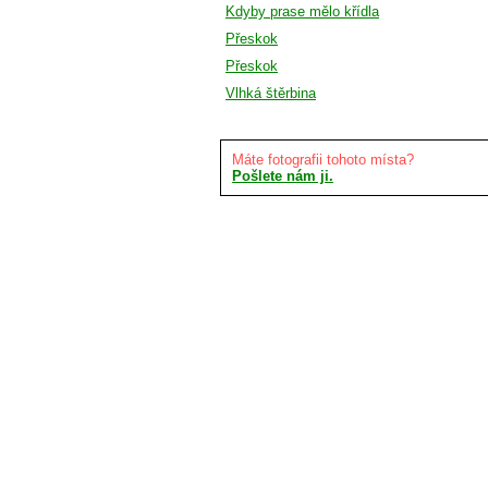
Kdyby prase mělo křídla
Přeskok
Přeskok
Vlhká štěrbina
Máte fotografii tohoto místa?
Pošlete nám ji.