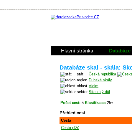
Hlavní stránka
Databáze 
Databáze skal - skála: Sk
stát
Česká republika
region
Dubské skály
oblast
Vidim
sektor
Sitenský důl
Počet cest:
5
Klasifikace:
25+
Přehled cest
Cesta
Cesta plžů