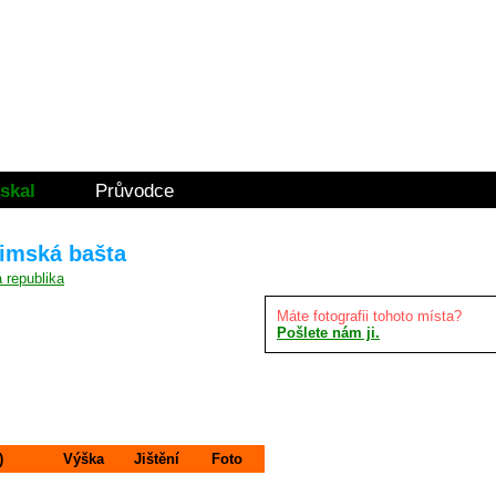
skal
Průvodce
dimská bašta
Máte fotografii tohoto místa?
Pošlete nám ji.
)
Výška
Jištění
Foto