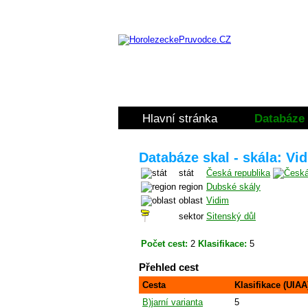
Hlavní stránka
Databáze 
Databáze skal - skála: Vi
stát
Česká republika
region
Dubské skály
oblast
Vidim
sektor
Sitenský důl
Počet cest:
2
Klasifikace:
5
Přehled cest
Cesta
Klasifikace (UIAA
B)jarní varianta
5