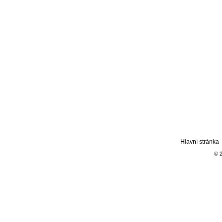
Hlavní stránka
© 2