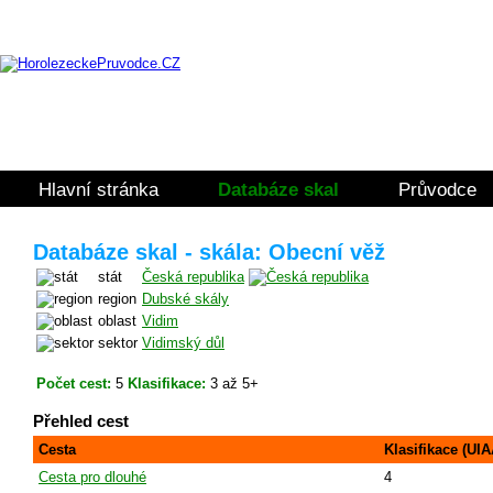
Hlavní stránka
Databáze skal
Průvodce
Databáze skal - skála: Obecní věž
stát
Česká republika
region
Dubské skály
oblast
Vidim
sektor
Vidimský důl
Počet cest:
5
Klasifikace:
3 až 5+
Přehled cest
Cesta
Klasifikace (UIA
Cesta pro dlouhé
4