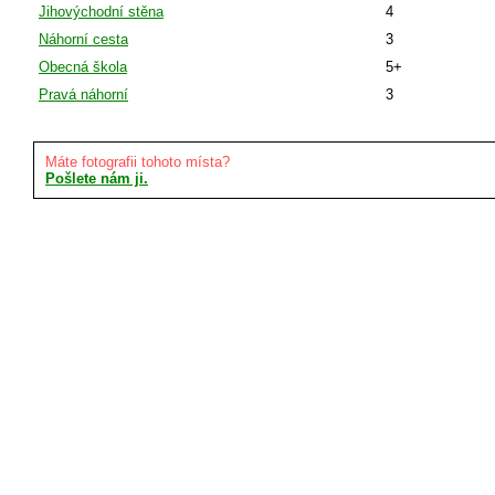
Jihovýchodní stěna
4
Náhorní cesta
3
Obecná škola
5+
Pravá náhorní
3
Máte fotografii tohoto místa?
Pošlete nám ji.