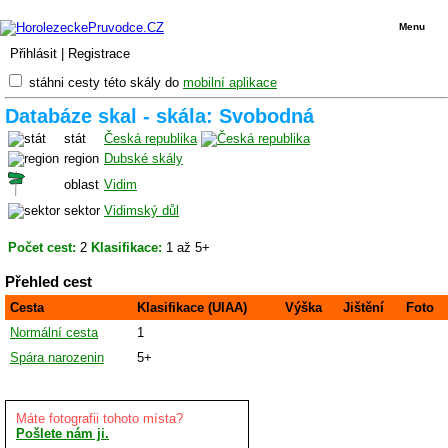
Menu
Přihlásit
|
Registrace
stáhni cesty této skály do
mobilní aplikace
Databáze skal - skála: Svobodná
stát
Česká republika
region
Dubské skály
oblast
Vidim
sektor
Vidimský důl
Počet cest:
2
Klasifikace:
1 až 5+
Přehled cest
Cesta
Klasifikace (UIAA)
Výška
Jištění
Foto
Normální cesta
1
Spára narozenin
5+
Máte fotografii tohoto místa?
Pošlete nám ji.