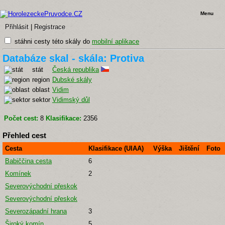
Menu
Přihlásit
|
Registrace
stáhni cesty této skály do
mobilní aplikace
Databáze skal - skála: Protiva
stát
Česká republika
region
Dubské skály
oblast
Vidim
sektor
Vidimský důl
Počet cest:
8
Klasifikace:
2356
Přehled cest
Cesta
Klasifikace (UIAA)
Výška
Jištění
Foto
Babiččina cesta
6
Komínek
2
Severovýchodní přeskok
Severovýchodní přeskok
Severozápadní hrana
3
Široký komín
5